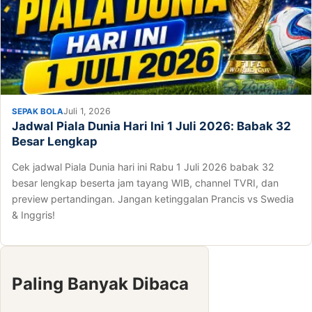
Juli 1, 2026
SEPAK BOLA
Jadwal Piala Dunia Hari Ini 1 Juli 2026: Babak 32
Besar Lengkap
Cek jadwal Piala Dunia hari ini Rabu 1 Juli 2026 babak 32
besar lengkap beserta jam tayang WIB, channel TVRI, dan
preview pertandingan. Jangan ketinggalan Prancis vs Swedia
& Inggris!
Paling Banyak Dibaca