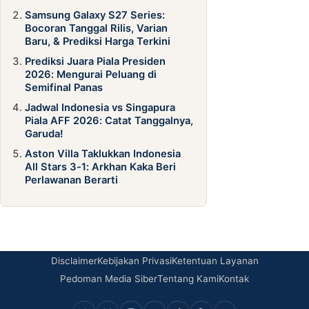
Samsung Galaxy S27 Series:
Bocoran Tanggal Rilis, Varian
Baru, & Prediksi Harga Terkini
Prediksi Juara Piala Presiden
2026: Mengurai Peluang di
Semifinal Panas
Jadwal Indonesia vs Singapura
Piala AFF 2026: Catat Tanggalnya,
Garuda!
Aston Villa Taklukkan Indonesia
All Stars 3-1: Arkhan Kaka Beri
Perlawanan Berarti
Disclaimer
Kebijakan Privasi
Ketentuan Layanan
Pedoman Media Siber
Tentang Kami
Kontak