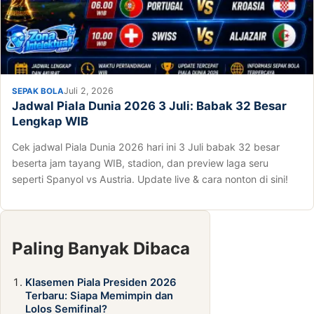
Juli 2, 2026
SEPAK BOLA
Jadwal Piala Dunia 2026 3 Juli: Babak 32 Besar
Lengkap WIB
Cek jadwal Piala Dunia 2026 hari ini 3 Juli babak 32 besar
beserta jam tayang WIB, stadion, dan preview laga seru
seperti Spanyol vs Austria. Update live & cara nonton di sini!
Paling Banyak Dibaca
Klasemen Piala Presiden 2026
Terbaru: Siapa Memimpin dan
Lolos Semifinal?