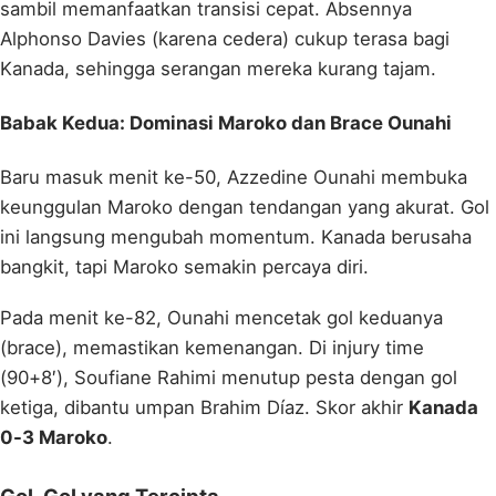
sambil memanfaatkan transisi cepat. Absennya
Alphonso Davies (karena cedera) cukup terasa bagi
Kanada, sehingga serangan mereka kurang tajam.
Babak Kedua: Dominasi Maroko dan Brace Ounahi
Baru masuk menit ke-50, Azzedine Ounahi membuka
keunggulan Maroko dengan tendangan yang akurat. Gol
ini langsung mengubah momentum. Kanada berusaha
bangkit, tapi Maroko semakin percaya diri.
Pada menit ke-82, Ounahi mencetak gol keduanya
(brace), memastikan kemenangan. Di injury time
(90+8′), Soufiane Rahimi menutup pesta dengan gol
ketiga, dibantu umpan Brahim Díaz. Skor akhir
Kanada
0-3 Maroko
.
Gol-Gol yang Tercipta