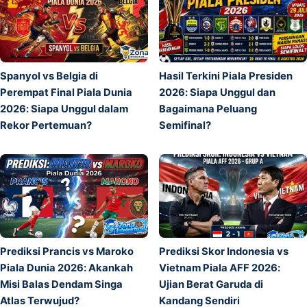
Spanyol vs Belgia di
Hasil Terkini Piala Presiden
Perempat Final Piala Dunia
2026: Siapa Unggul dan
2026: Siapa Unggul dalam
Bagaimana Peluang
Rekor Pertemuan?
Semifinal?
Prediksi Prancis vs Maroko
Prediksi Skor Indonesia vs
Piala Dunia 2026: Akankah
Vietnam Piala AFF 2026:
Misi Balas Dendam Singa
Ujian Berat Garuda di
Atlas Terwujud?
Kandang Sendiri