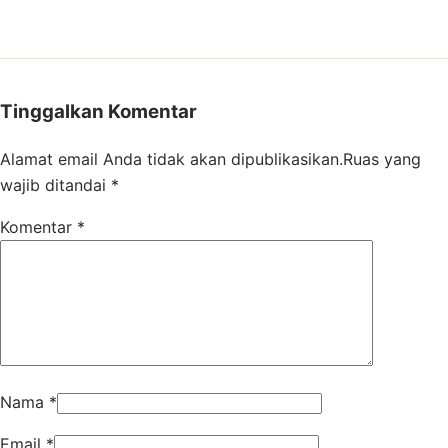
Tinggalkan Komentar
Alamat email Anda tidak akan dipublikasikan.
Ruas yang
wajib ditandai
*
Komentar
*
Nama
*
Email
*