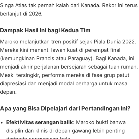
Singa Atlas tak pernah kalah dari Kanada. Rekor ini terus
berlanjut di 2026.
Dampak Hasil Ini bagi Kedua Tim
Maroko melanjutkan tren positif sejak Piala Dunia 2022.
Mereka kini menanti lawan kuat di perempat final
(kemungkinan Prancis atau Paraguay). Bagi Kanada, ini
menjadi akhir perjalanan bersejarah sebagai tuan rumah.
Meski tersingkir, performa mereka di fase grup patut
diapresiasi dan menjadi modal berharga untuk masa
depan.
Apa yang Bisa Dipelajari dari Pertandingan Ini?
Efektivitas serangan balik
: Maroko bukti bahwa
disiplin dan klinis di depan gawang lebih penting
daripada penguasaan bola.