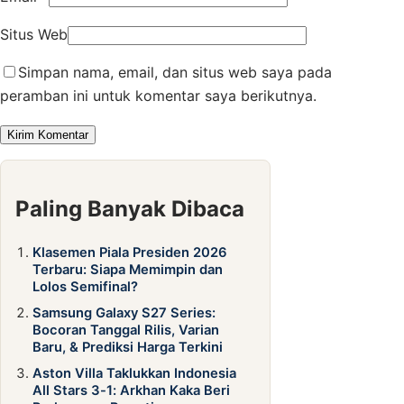
Situs Web
Simpan nama, email, dan situs web saya pada
peramban ini untuk komentar saya berikutnya.
Paling Banyak Dibaca
Klasemen Piala Presiden 2026
Terbaru: Siapa Memimpin dan
Lolos Semifinal?
Samsung Galaxy S27 Series:
Bocoran Tanggal Rilis, Varian
Baru, & Prediksi Harga Terkini
Aston Villa Taklukkan Indonesia
All Stars 3-1: Arkhan Kaka Beri