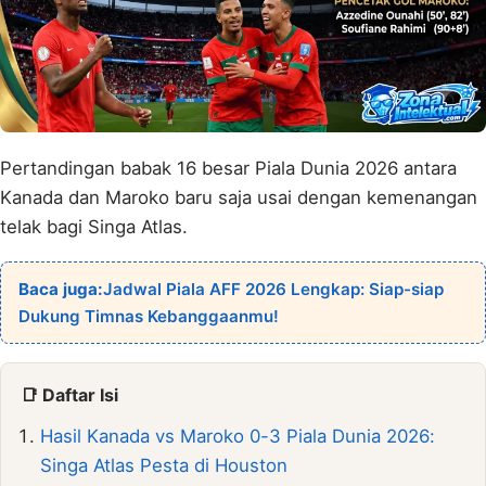
Pertandingan babak 16 besar Piala Dunia 2026 antara
Kanada dan Maroko baru saja usai dengan kemenangan
telak bagi Singa Atlas.
Baca juga:
Jadwal Piala AFF 2026 Lengkap: Siap-siap
Dukung Timnas Kebanggaanmu!
Daftar Isi
Hasil Kanada vs Maroko 0-3 Piala Dunia 2026:
Singa Atlas Pesta di Houston