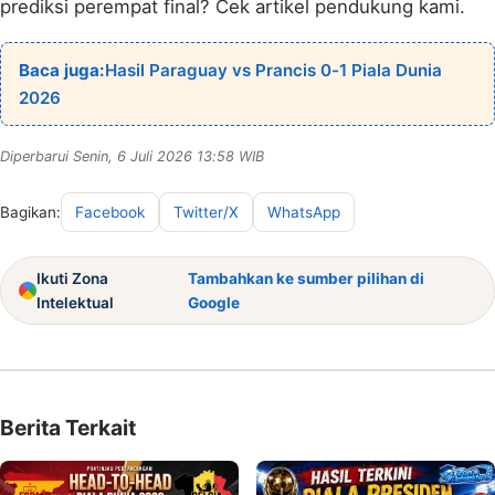
prediksi perempat final? Cek artikel pendukung kami.
Baca juga:
Hasil Paraguay vs Prancis 0-1 Piala Dunia
2026
Diperbarui
Senin, 6 Juli 2026 13:58 WIB
Bagikan:
Facebook
Twitter/X
WhatsApp
Ikuti Zona
Tambahkan ke sumber pilihan di
Intelektual
Google
Berita Terkait