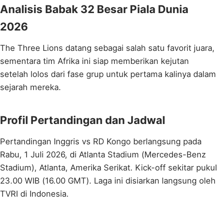
Analisis Babak 32 Besar Piala Dunia
2026
The Three Lions datang sebagai salah satu favorit juara,
sementara tim Afrika ini siap memberikan kejutan
setelah lolos dari fase grup untuk pertama kalinya dalam
sejarah mereka.
Profil Pertandingan dan Jadwal
Pertandingan Inggris vs RD Kongo berlangsung pada
Rabu, 1 Juli 2026, di Atlanta Stadium (Mercedes-Benz
Stadium), Atlanta, Amerika Serikat. Kick-off sekitar pukul
23.00 WIB (16.00 GMT). Laga ini disiarkan langsung oleh
TVRI di Indonesia.