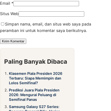
Email
*
Situs Web
Simpan nama, email, dan situs web saya pada
peramban ini untuk komentar saya berikutnya.
Paling Banyak Dibaca
Klasemen Piala Presiden 2026
Terbaru: Siapa Memimpin dan
Lolos Semifinal?
Prediksi Juara Piala Presiden
2026: Mengurai Peluang di
Semifinal Panas
Samsung Galaxy S27 Series: