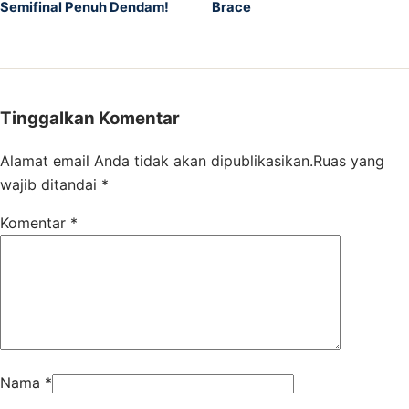
Semifinal Penuh Dendam!
Brace
Tinggalkan Komentar
Alamat email Anda tidak akan dipublikasikan.
Ruas yang
wajib ditandai
*
Komentar
*
Nama
*