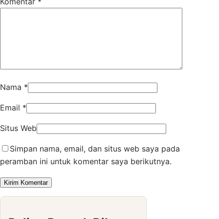
Komentar
*
Nama
*
Email
*
Situs Web
Simpan nama, email, dan situs web saya pada
peramban ini untuk komentar saya berikutnya.