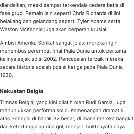
diandalkan, meski sempat terkendala cedera betis di
fase grup. Pemain lain seperti Chris Richards di lini
belakang dan gelandang seperti Tyler Adams serta
Weston McKennie juga akan berperan krusial.
Ambisi Amerika Serikat sangat jelas: mereka ingin
menembus perempat final Piala Dunia untuk pertama
kalinya sejak edisi 2002. Pencapaian terbaik mereka
secara historis adalah posisi ketiga pada Piala Dunia
1930.
Kekuatan Belgia
Timnas Belgia, yang kini dilatih oleh Rudi Garcia, juga
menunjukkan performa solid. Kemenangan dramatis
atas Senegal di babak 32 besar, di mana mereka bangkit
dari ketertinggalan dua gol, menjadi bukti nyata daya