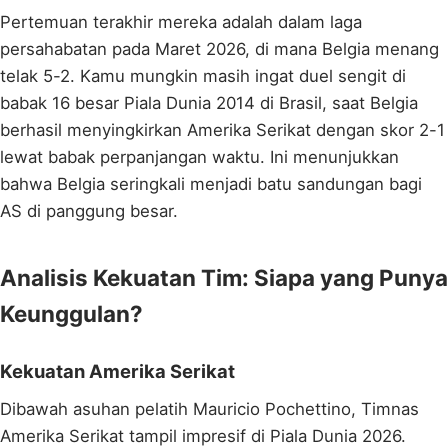
Pertemuan terakhir mereka adalah dalam laga
persahabatan pada Maret 2026, di mana Belgia menang
telak 5-2. Kamu mungkin masih ingat duel sengit di
babak 16 besar Piala Dunia 2014 di Brasil, saat Belgia
berhasil menyingkirkan Amerika Serikat dengan skor 2-1
lewat babak perpanjangan waktu. Ini menunjukkan
bahwa Belgia seringkali menjadi batu sandungan bagi
AS di panggung besar.
Analisis Kekuatan Tim: Siapa yang Punya
Keunggulan?
Kekuatan Amerika Serikat
Dibawah asuhan pelatih Mauricio Pochettino, Timnas
Amerika Serikat tampil impresif di Piala Dunia 2026.