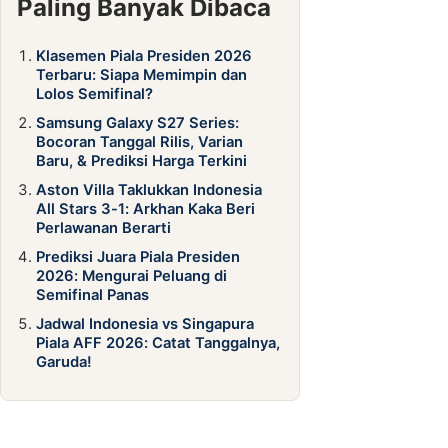
Paling Banyak Dibaca
Klasemen Piala Presiden 2026
Terbaru: Siapa Memimpin dan
Lolos Semifinal?
Samsung Galaxy S27 Series:
Bocoran Tanggal Rilis, Varian
Baru, & Prediksi Harga Terkini
Aston Villa Taklukkan Indonesia
All Stars 3-1: Arkhan Kaka Beri
Perlawanan Berarti
Prediksi Juara Piala Presiden
2026: Mengurai Peluang di
Semifinal Panas
Jadwal Indonesia vs Singapura
Piala AFF 2026: Catat Tanggalnya,
Garuda!