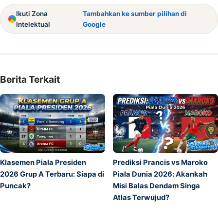
Ikuti Zona
Tambahkan ke sumber pilihan di
Intelektual
Google
Berita Terkait
Klasemen Piala Presiden
Prediksi Prancis vs Maroko
2026 Grup A Terbaru: Siapa di
Piala Dunia 2026: Akankah
Puncak?
Misi Balas Dendam Singa
Atlas Terwujud?