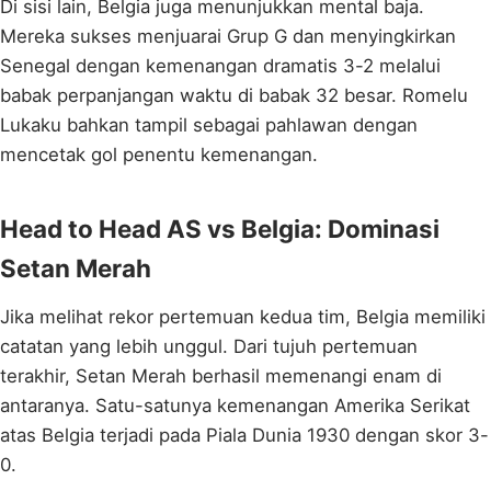
Di sisi lain, Belgia juga menunjukkan mental baja.
Mereka sukses menjuarai Grup G dan menyingkirkan
Senegal dengan kemenangan dramatis 3-2 melalui
babak perpanjangan waktu di babak 32 besar. Romelu
Lukaku bahkan tampil sebagai pahlawan dengan
mencetak gol penentu kemenangan.
Head to Head AS vs Belgia: Dominasi
Setan Merah
Jika melihat rekor pertemuan kedua tim, Belgia memiliki
catatan yang lebih unggul. Dari tujuh pertemuan
terakhir, Setan Merah berhasil memenangi enam di
antaranya. Satu-satunya kemenangan Amerika Serikat
atas Belgia terjadi pada Piala Dunia 1930 dengan skor 3-
0.