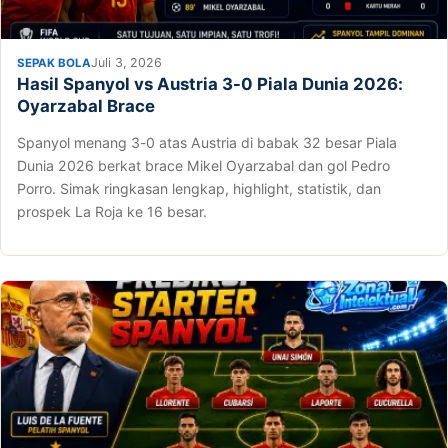
Juli 3, 2026
SEPAK BOLA
Hasil Spanyol vs Austria 3-0 Piala Dunia 2026:
Oyarzabal Brace
Spanyol menang 3-0 atas Austria di babak 32 besar Piala
Dunia 2026 berkat brace Mikel Oyarzabal dan gol Pedro
Porro. Simak ringkasan lengkap, highlight, statistik, dan
prospek La Roja ke 16 besar.