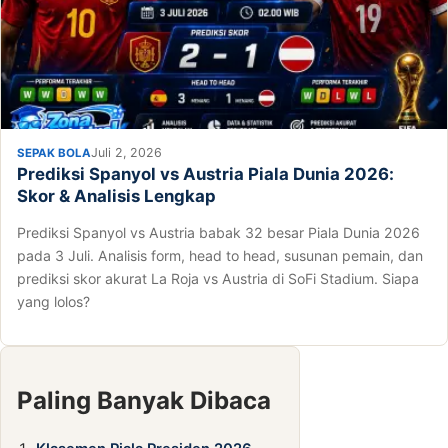
Juli 2, 2026
SEPAK BOLA
Prediksi Spanyol vs Austria Piala Dunia 2026:
Skor & Analisis Lengkap
Prediksi Spanyol vs Austria babak 32 besar Piala Dunia 2026
pada 3 Juli. Analisis form, head to head, susunan pemain, dan
prediksi skor akurat La Roja vs Austria di SoFi Stadium. Siapa
yang lolos?
Paling Banyak Dibaca