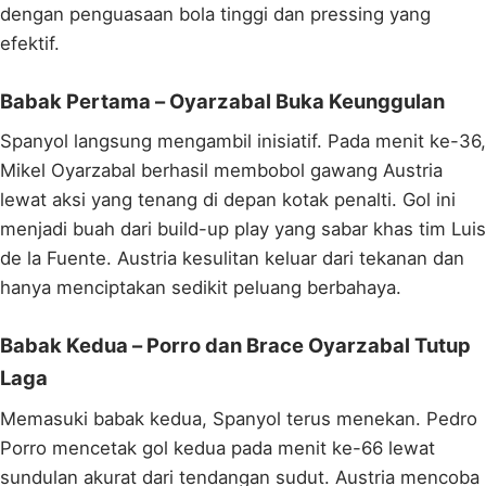
dengan penguasaan bola tinggi dan pressing yang
efektif.
Babak Pertama – Oyarzabal Buka Keunggulan
Spanyol langsung mengambil inisiatif. Pada menit ke-36,
Mikel Oyarzabal berhasil membobol gawang Austria
lewat aksi yang tenang di depan kotak penalti. Gol ini
menjadi buah dari build-up play yang sabar khas tim Luis
de la Fuente. Austria kesulitan keluar dari tekanan dan
hanya menciptakan sedikit peluang berbahaya.
Babak Kedua – Porro dan Brace Oyarzabal Tutup
Laga
Memasuki babak kedua, Spanyol terus menekan. Pedro
Porro mencetak gol kedua pada menit ke-66 lewat
sundulan akurat dari tendangan sudut. Austria mencoba