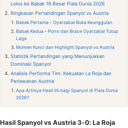
Lolos ke Babak 16 Besar Piala Dunia 2026
Ringkasan Pertandingan Spanyol vs Austria
Babak Pertama – Oyarzabal Buka Keunggulan
Babak Kedua – Porro dan Brace Oyarzabal Tutup
Laga
Momen Kunci dan Highlight Spanyol vs Austria
Statistik Pertandingan yang Menunjukkan
Dominasi Spanyol
Analisis Performa Tim: Kekuatan La Roja dan
Perlawanan Austria
Apa Artinya Hasil Ini bagi Spanyol di Piala Dunia
2026?
Hasil Spanyol vs Austria 3-0: La Roja