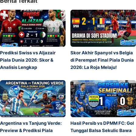
Berita Terkait
Prediksi Swiss vs Aljazair
Skor Akhir Spanyol vs Belgia
Piala Dunia 2026: Skor &
di Perempat Final Piala Dunia
Analisis Lengkap
2026: La Roja Melaju!
Argentina vs Tanjung Verde:
Hasil Persib vs DPMM FC: Gol
Preview & Prediksi Piala
Tunggal Balsa Sekulic Bawa