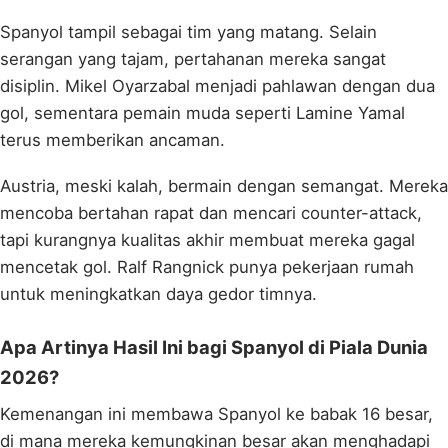
Spanyol tampil sebagai tim yang matang. Selain
serangan yang tajam, pertahanan mereka sangat
disiplin. Mikel Oyarzabal menjadi pahlawan dengan dua
gol, sementara pemain muda seperti Lamine Yamal
terus memberikan ancaman.
Austria, meski kalah, bermain dengan semangat. Mereka
mencoba bertahan rapat dan mencari counter-attack,
tapi kurangnya kualitas akhir membuat mereka gagal
mencetak gol. Ralf Rangnick punya pekerjaan rumah
untuk meningkatkan daya gedor timnya.
Apa Artinya Hasil Ini bagi Spanyol di Piala Dunia
2026?
Kemenangan ini membawa Spanyol ke babak 16 besar,
di mana mereka kemungkinan besar akan menghadapi