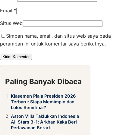
Email
*
Situs Web
Simpan nama, email, dan situs web saya pada
peramban ini untuk komentar saya berikutnya.
Paling Banyak Dibaca
Klasemen Piala Presiden 2026
Terbaru: Siapa Memimpin dan
Lolos Semifinal?
Aston Villa Taklukkan Indonesia
All Stars 3-1: Arkhan Kaka Beri
Perlawanan Berarti