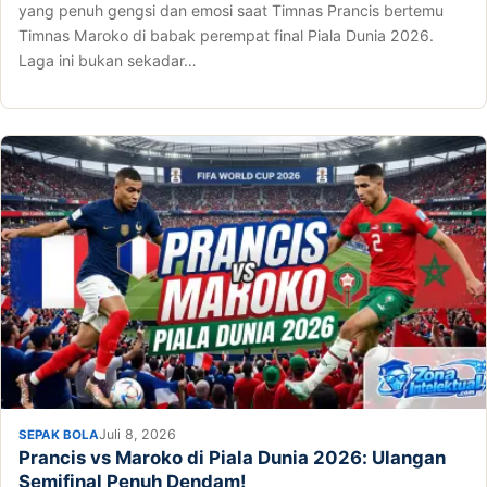
yang penuh gengsi dan emosi saat Timnas Prancis bertemu
Timnas Maroko di babak perempat final Piala Dunia 2026.
Laga ini bukan sekadar…
Juli 8, 2026
SEPAK BOLA
Prancis vs Maroko di Piala Dunia 2026: Ulangan
Semifinal Penuh Dendam!