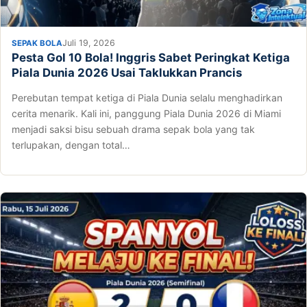
Juli 19, 2026
SEPAK BOLA
Pesta Gol 10 Bola! Inggris Sabet Peringkat Ketiga
Piala Dunia 2026 Usai Taklukkan Prancis
Perebutan tempat ketiga di Piala Dunia selalu menghadirkan
cerita menarik. Kali ini, panggung Piala Dunia 2026 di Miami
menjadi saksi bisu sebuah drama sepak bola yang tak
terlupakan, dengan total…