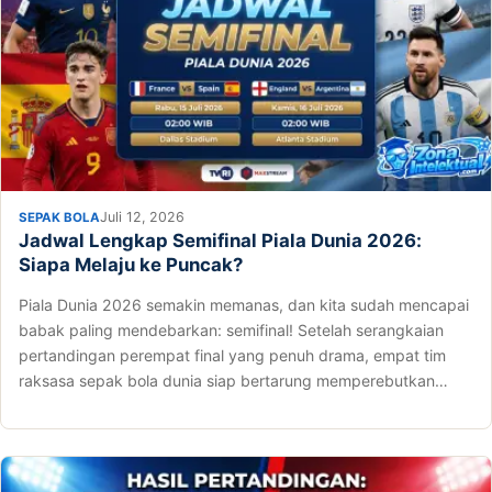
Juli 12, 2026
SEPAK BOLA
Jadwal Lengkap Semifinal Piala Dunia 2026:
Siapa Melaju ke Puncak?
Piala Dunia 2026 semakin memanas, dan kita sudah mencapai
babak paling mendebarkan: semifinal! Setelah serangkaian
pertandingan perempat final yang penuh drama, empat tim
raksasa sepak bola dunia siap bertarung memperebutkan…