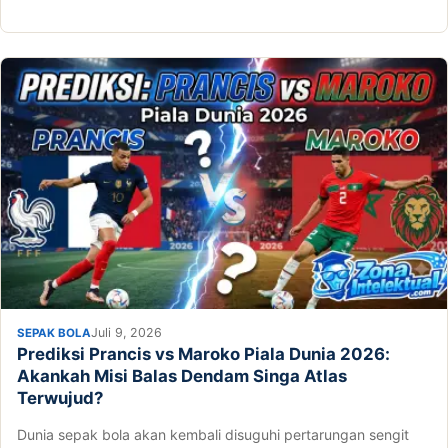
Juli 9, 2026
SEPAK BOLA
Prediksi Prancis vs Maroko Piala Dunia 2026:
Akankah Misi Balas Dendam Singa Atlas
Terwujud?
Dunia sepak bola akan kembali disuguhi pertarungan sengit