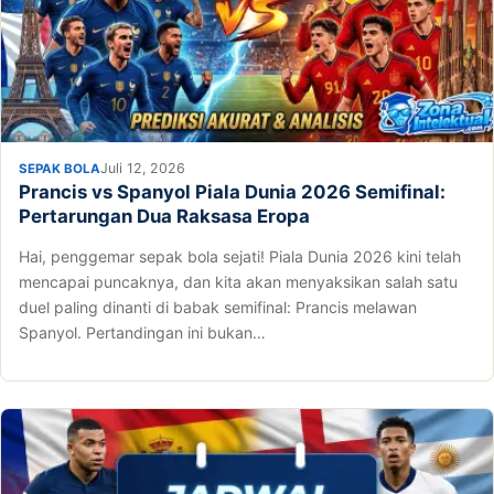
Juli 12, 2026
SEPAK BOLA
Prancis vs Spanyol Piala Dunia 2026 Semifinal:
Pertarungan Dua Raksasa Eropa
Hai, penggemar sepak bola sejati! Piala Dunia 2026 kini telah
mencapai puncaknya, dan kita akan menyaksikan salah satu
duel paling dinanti di babak semifinal: Prancis melawan
Spanyol. Pertandingan ini bukan…