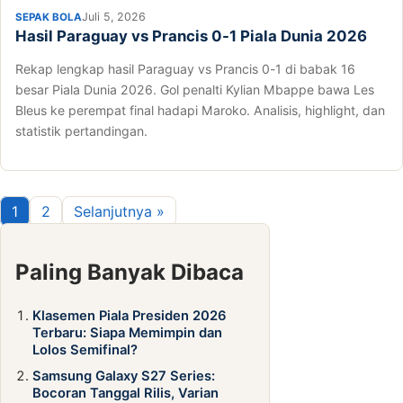
Juli 5, 2026
SEPAK BOLA
Hasil Paraguay vs Prancis 0-1 Piala Dunia 2026
Rekap lengkap hasil Paraguay vs Prancis 0-1 di babak 16
besar Piala Dunia 2026. Gol penalti Kylian Mbappe bawa Les
Bleus ke perempat final hadapi Maroko. Analisis, highlight, dan
statistik pertandingan.
1
2
Selanjutnya »
Navigasi Halaman
Paling Banyak Dibaca
Klasemen Piala Presiden 2026
Terbaru: Siapa Memimpin dan
Lolos Semifinal?
Samsung Galaxy S27 Series:
Bocoran Tanggal Rilis, Varian