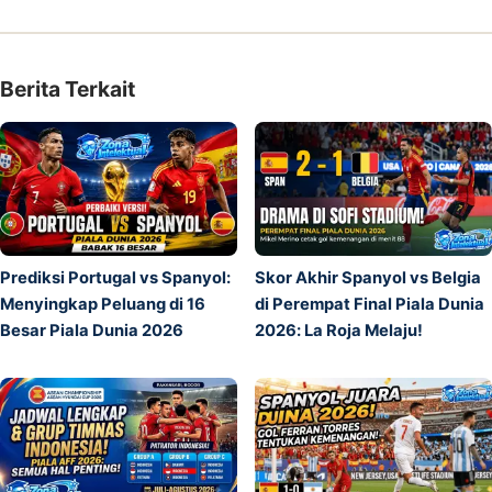
Berita Terkait
Prediksi Portugal vs Spanyol:
Skor Akhir Spanyol vs Belgia
Menyingkap Peluang di 16
di Perempat Final Piala Dunia
Besar Piala Dunia 2026
2026: La Roja Melaju!