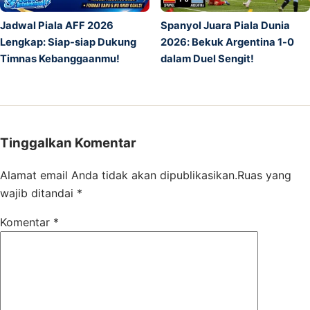
Jadwal Piala AFF 2026
Spanyol Juara Piala Dunia
Lengkap: Siap-siap Dukung
2026: Bekuk Argentina 1-0
Timnas Kebanggaanmu!
dalam Duel Sengit!
Tinggalkan Komentar
Alamat email Anda tidak akan dipublikasikan.
Ruas yang
wajib ditandai
*
Komentar
*