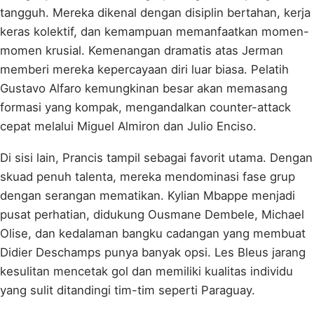
tangguh. Mereka dikenal dengan disiplin bertahan, kerja
keras kolektif, dan kemampuan memanfaatkan momen-
momen krusial. Kemenangan dramatis atas Jerman
memberi mereka kepercayaan diri luar biasa. Pelatih
Gustavo Alfaro kemungkinan besar akan memasang
formasi yang kompak, mengandalkan counter-attack
cepat melalui Miguel Almiron dan Julio Enciso.
Di sisi lain, Prancis tampil sebagai favorit utama. Dengan
skuad penuh talenta, mereka mendominasi fase grup
dengan serangan mematikan. Kylian Mbappe menjadi
pusat perhatian, didukung Ousmane Dembele, Michael
Olise, dan kedalaman bangku cadangan yang membuat
Didier Deschamps punya banyak opsi. Les Bleus jarang
kesulitan mencetak gol dan memiliki kualitas individu
yang sulit ditandingi tim-tim seperti Paraguay.