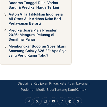
Bocoran Tanggal Rilis, Varian
Baru, & Prediksi Harga Terkini
Aston Villa Taklukkan Indonesia
All Stars 3-1: Arkhan Kaka Beri
Perlawanan Berarti
Prediksi Juara Piala Presiden
2026: Mengurai Peluang di
Semifinal Panas
Membongkar Bocoran Spesifikasi
Samsung Galaxy S26 FE: Apa Saja
yang Perlu Kamu Tahu?
Disclaimer
Kebijakan Privasi
Ketentuan Layanan
Pedoman Media Siber
Tentang Kami
Kontak