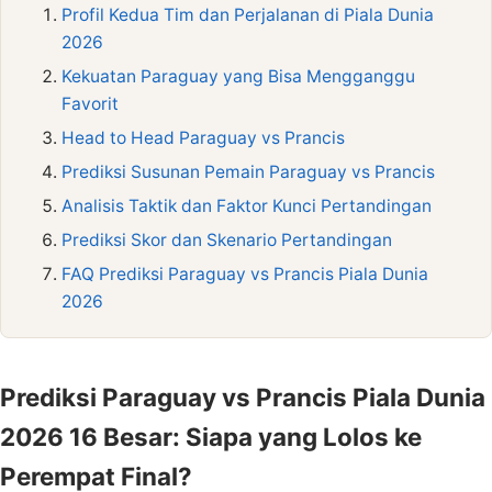
Profil Kedua Tim dan Perjalanan di Piala Dunia
2026
Kekuatan Paraguay yang Bisa Mengganggu
Favorit
Head to Head Paraguay vs Prancis
Prediksi Susunan Pemain Paraguay vs Prancis
Analisis Taktik dan Faktor Kunci Pertandingan
Prediksi Skor dan Skenario Pertandingan
FAQ Prediksi Paraguay vs Prancis Piala Dunia
2026
Prediksi Paraguay vs Prancis Piala Dunia
2026 16 Besar: Siapa yang Lolos ke
Perempat Final?